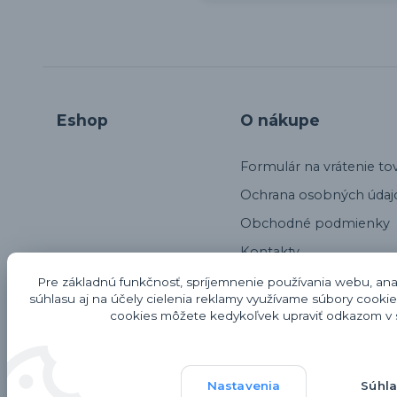
Eshop
O nákupe
Formulár na vrátenie to
Ochrana osobných údaj
Obchodné podmienky
Kontakty
Alternatívne riešenie sp
Pre základnú funkčnosť, spríjemnenie používania webu, anal
súhlasu aj na účely cielenia reklamy využívame súbory cookie
Odstúpenie od kúpnej 
cookies môžete kedykoľvek upraviť odkazom v s
Reklamačný protokol
Recenzie Eshopu Hodn
Nastavenia
Súhl