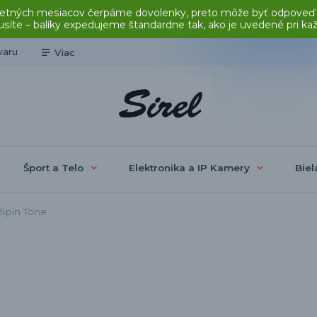
čas letných mesiacov čerpáme dovolenky, preto môže byť odpoveď
síte – balíky expedujeme štandardne tak, ako je uvedené pri ka
varu
Viac
Šport a Telo
Elektronika a IP Kamery
Biel
Spin Tone