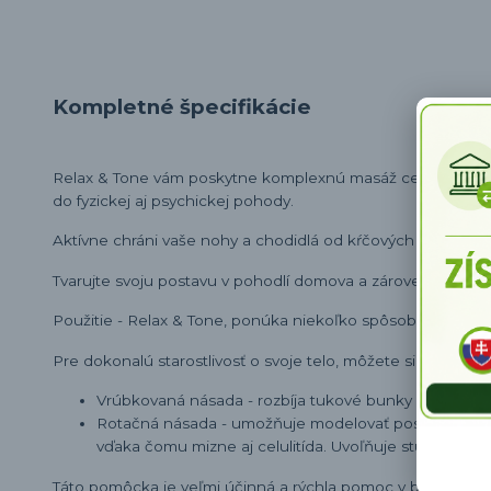
Kompletné špecifikácie
Relax & Tone vám poskytne komplexnú masáž celého tela, r
do fyzickej aj psychickej pohody.
Aktívne chráni vaše nohy a chodidlá od kŕčových žíl a opuc
Tvarujte svoju postavu v pohodlí domova a zároveň si užív
Použitie - Relax & Tone, ponúka niekoľko spôsobov masáže 
Pre dokonalú starostlivosť o svoje telo, môžete si vybrať z 
Vrúbkovaná násada - rozbíja tukové bunky a napomáh
Rotačná násada - umožňuje modelovať postavu a vmas
vďaka čomu mizne aj celulitída. Uvoľňuje stuhnuté a 
Táto pomôcka je veľmi účinná a rýchla pomoc v boji proti c