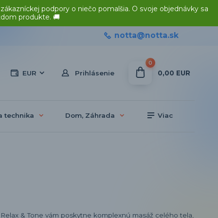
 zákazníckej podpory o niečo pomalšia. O svoje objednávky sa
ždom produkte. 🚚
notta@notta.sk
0
0,00 EUR
EUR
Prihlásenie
a technika
Dom, Záhrada
Viac
Relax & Tone vám poskytne komplexnú masáž celého tela,