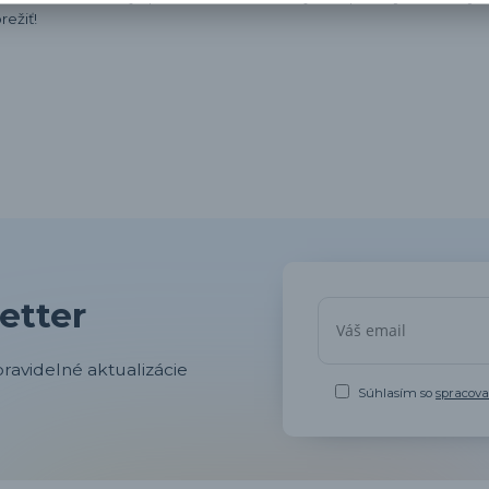
ežiť!
etter
ravidelné aktualizácie
Súhlasím so
spracov