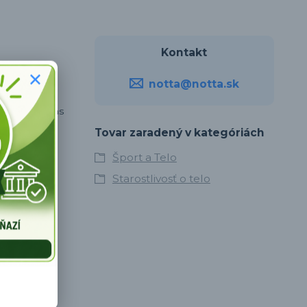
Kontakt
notta@notta.sk
 a dostane vás
Tovar zaradený v kategóriách
Šport a Telo
Starostlivosť o telo
pokožku,
obeh sa