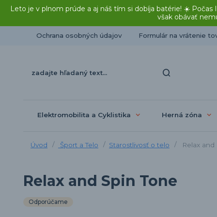
Leto je v plnom prúde a aj náš tím si dobíja batérie! ☀️ Po
však obávať nemu
Ochrana osobných údajov
Formulár na vrátenie to
Elektromobilita a Cyklistika
Herná zóna
Úvod
Šport a Telo
Starostlivosť o telo
Relax and 
Relax and Spin Tone
Odporúčame