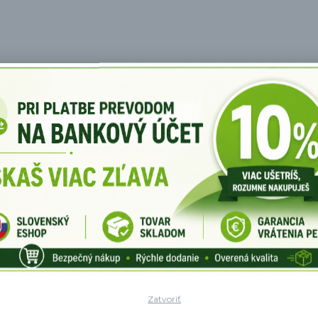
ovnako ako by to bol váš osobný masér. Ďalej posilňuje pokožku
hov.
ajte každodennú relaxačnú masáž akejkoľvek časti vášho tela.
a 2 rôzne úrovne intenzity.
niekoľkých násad:
a k odstráneniu pomarančovej kôry - celulitídy
írovať krémy, čím lepšie vyživuje pokožku, regeneruje a vyhladí 
boľavé ramená, chrbát a šiju
Zatvoriť
elulitíde. Pokožka je potom viac uvoľnenejšia, lepšie dýcha, krvný 