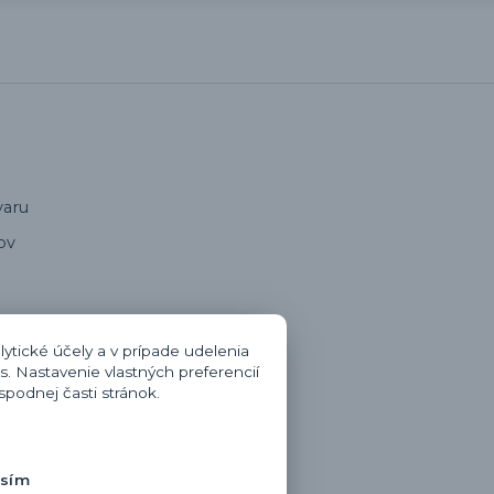
varu
ov
oru
ytické účely a v prípade udelenia
s. Nastavenie vlastných preferencií
zmluvy
podnej časti stránok.
otenie
asím