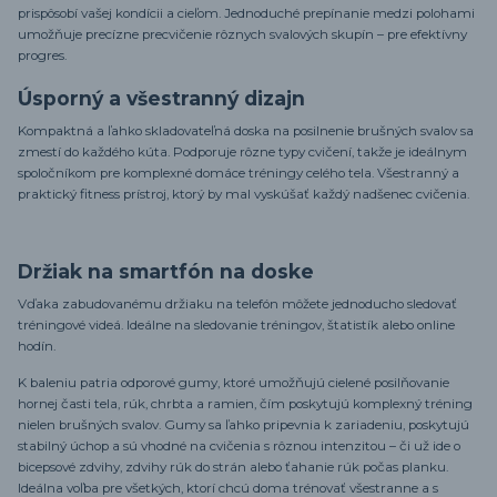
prispôsobí vašej kondícii a cieľom. Jednoduché prepínanie medzi polohami
umožňuje precízne precvičenie rôznych svalových skupín – pre efektívny
progres.
Úsporný a všestranný dizajn
Kompaktná a ľahko skladovateľná doska na posilnenie brušných svalov sa
zmestí do každého kúta. Podporuje rôzne typy cvičení, takže je ideálnym
spoločníkom pre komplexné domáce tréningy celého tela. Všestranný a
praktický fitness prístroj, ktorý by mal vyskúšať každý nadšenec cvičenia.
Držiak na smartfón na doske
Vďaka zabudovanému držiaku na telefón môžete jednoducho sledovať
tréningové videá. Ideálne na sledovanie tréningov, štatistík alebo online
hodín.
K baleniu patria odporové gumy, ktoré umožňujú cielené posilňovanie
hornej časti tela, rúk, chrbta a ramien, čím poskytujú komplexný tréning
nielen brušných svalov. Gumy sa ľahko pripevnia k zariadeniu, poskytujú
stabilný úchop a sú vhodné na cvičenia s rôznou intenzitou – či už ide o
bicepsové zdvihy, zdvihy rúk do strán alebo ťahanie rúk počas planku.
Ideálna voľba pre všetkých, ktorí chcú doma trénovať všestranne a s