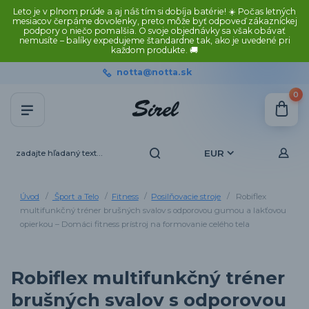
Leto je v plnom prúde a aj náš tím si dobíja batérie! ☀️ Počas letných
mesiacov čerpáme dovolenky, preto môže byť odpoveď zákazníckej
podpory o niečo pomalšia. O svoje objednávky sa však obávať
nemusíte – balíky expedujeme štandardne tak, ako je uvedené pri
každom produkte. 🚚
notta@notta.sk
0
EUR
Úvod
Šport a Telo
Fitness
Posilňovacie stroje
Robiflex
multifunkčný tréner brušných svalov s odporovou gumou a lakťovou
opierkou – Domáci fitness prístroj na formovanie celého tela
Robiflex multifunkčný tréner
brušných svalov s odporovou