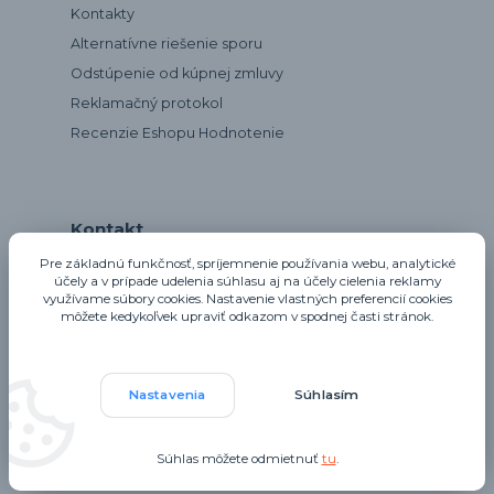
Kontakty
Alternatívne riešenie sporu
Odstúpenie od kúpnej zmluvy
Reklamačný protokol
Recenzie Eshopu Hodnotenie
Kontakt
Pre základnú funkčnosť, spríjemnenie používania webu, analytické
účely a v prípade udelenia súhlasu aj na účely cielenia reklamy
využívame súbory cookies. Nastavenie vlastných preferencií cookies
notta@notta.sk
môžete kedykoľvek upraviť odkazom v spodnej časti stránok.
Nastavenia
Súhlasím
Upravit sběr cookies.
Súhlas môžete odmietnuť
tu
.