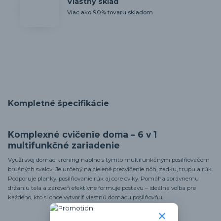
Vlastný sklad
Viac ako 90% tovaru skladom
Kompletné špecifikácie
Komplexné cvičenie doma – 6 v 1
multifunkčné zariadenie
Využi svoj domáci tréning naplno s týmto multifunkčným posilňovačom
brušných svalov! Je určený na cielené precvičenie nôh, zadku, trupu a rúk.
Podporuje planky, posilňovanie rúk aj core cviky. Pomáha správnemu
držaniu tela a zároveň efektívne formuje postavu – ideálna voľba pre
každého, kto si chce vytvoriť vlastnú domácu posilňovňu.