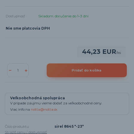
Dostupnosť
Skladom: doručenie do 1–3 dní
Nie sme platcovia DPH
44,23 EUR
/
ks
Pridať do košíka
Veľkoobchodná spolupráca
V prípade záujmu vieme dodať za veľkoobchodné ceny.
Viac info na
notta@notta.sk
Číslo produktu:
sirel 8645 *-23*
Strážiť cenu / dostupnosť