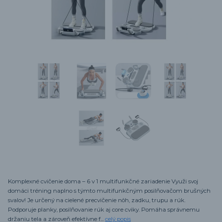
Komplexné cvičenie doma – 6 v 1 multifunkčné zariadenie Využi svoj
domáci tréning naplno s týmto multifunkčným posilňovačom brušných
svalov! Je určený na cielené precvičenie nôh, zadku, trupu a rúk.
Podporuje planky, posilňovanie rúk aj core cviky. Pomáha správnemu
držaniu tela a zároveň efektívne f...
celý popis