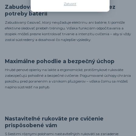
Zatvoriť
Zabudovaný mechanický časovač – bez
potreby batérií
Zabudovaný časovač, ktorý nevyžaduje elektrinu ani batérie, ti pomôže
efektívne sledovať priebeh tréningu. Vďaka funkciám odpočítavania a
stopiek môžeš presne kontrolovať trvanie a intenzitu cvičenia – aby si vždy
zostal sústredený a dosahoval čo najlepšie výsledky.
Maximálne pohodlie a bezpečný úchop
Hrubé penové opierky na lakte a ergonomické, protišmykové rukoväte
zabezpečujú pohodlné a bezpečné cvičenie. Pogumované úchopy chránia
pokožku pred poranením a vznikom pľuzgierov – vďaka čomu sa môžeš
naplno sústrediť na pohyb.
Nastaviteľné rukoväte pre cvičenie
prispôsobené vám
S šiestimi rôznymi polohami nastaviteľných rukovätí sa zariadenie