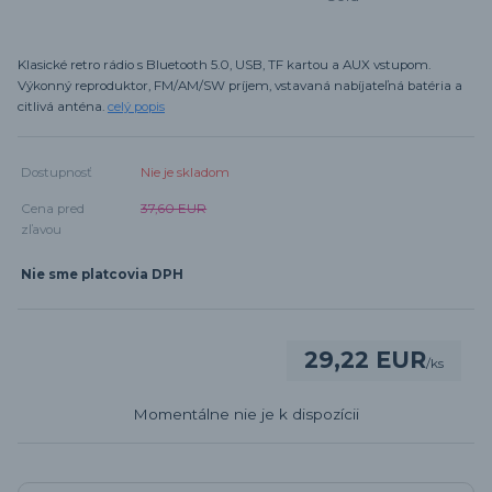
Klasické retro rádio s Bluetooth 5.0, USB, TF kartou a AUX vstupom.
Výkonný reproduktor, FM/AM/SW príjem, vstavaná nabíjateľná batéria a
citlivá anténa.
celý popis
Dostupnosť
Nie je skladom
Cena pred
37,60 EUR
zľavou
Nie sme platcovia DPH
29,22 EUR
/
ks
Momentálne nie je k dispozícii