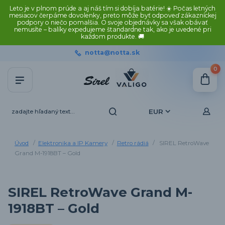
Leto je v plnom prúde a aj náš tím si dobíja batérie! ☀️ Počas letných
mesiacov čerpáme dovolenky, preto môže byť odpoveď zákazníckej
podpory o niečo pomalšia. O svoje objednávky sa však obávať
nemusíte – balíky expedujeme štandardne tak, ako je uvedené pri
každom produkte. 🚚
notta@notta.sk
0
EUR
Úvod
Elektronika a IP Kamery
Retro rádiá
SIREL RetroWave
Grand M-1918BT – Gold
SIREL RetroWave Grand M-
1918BT – Gold