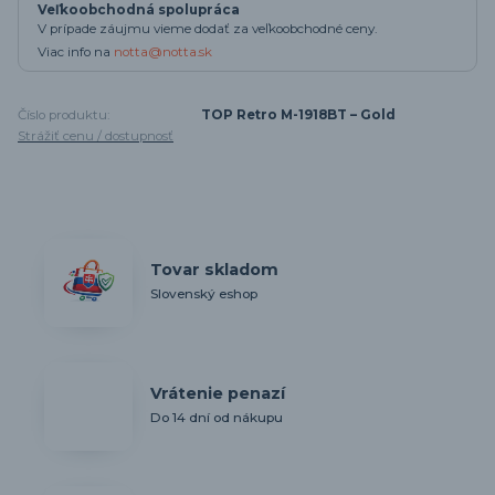
Veľkoobchodná spolupráca
V prípade záujmu vieme dodať za veľkoobchodné ceny.
Viac info na
notta@notta.sk
Číslo produktu:
TOP Retro M-1918BT – Gold
Strážiť cenu / dostupnosť
Tovar skladom
Slovenský eshop
Vrátenie penazí
Do 14 dní od nákupu