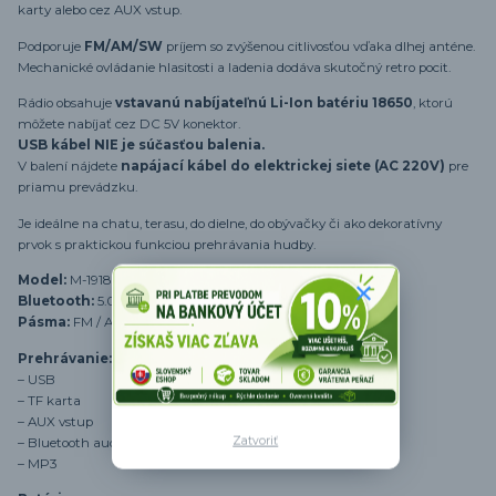
karty alebo cez AUX vstup.
Podporuje
FM/AM/SW
príjem so zvýšenou citlivosťou vďaka dlhej anténe.
Mechanické ovládanie hlasitosti a ladenia dodáva skutočný retro pocit.
Rádio obsahuje
vstavanú nabíjateľnú Li-Ion batériu 18650
, ktorú
môžete nabíjať cez DC 5V konektor.
USB kábel NIE je súčasťou balenia.
V balení nájdete
napájací kábel do elektrickej siete (AC 220V)
pre
priamu prevádzku.
Je ideálne na chatu, terasu, do dielne, do obývačky či ako dekoratívny
prvok s praktickou funkciou prehrávania hudby.
Model:
M-1918BT
Bluetooth:
5.0
Pásma:
FM / AM / SW (3-band)
Prehrávanie:
– USB
– TF karta
– AUX vstup
Zatvoriť
– Bluetooth audio (BT-888)
– MP3