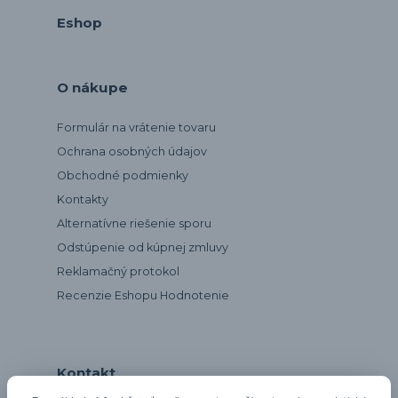
Eshop
O nákupe
Formulár na vrátenie tovaru
Ochrana osobných údajov
Obchodné podmienky
Kontakty
Alternatívne riešenie sporu
Odstúpenie od kúpnej zmluvy
Reklamačný protokol
Recenzie Eshopu Hodnotenie
Kontakt