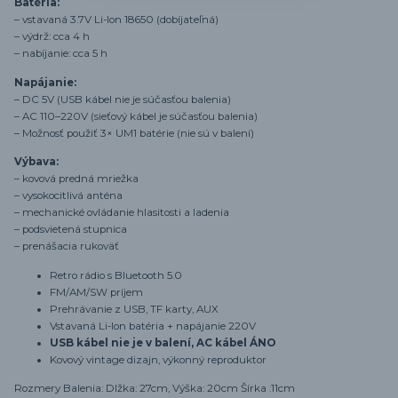
Batéria:
– vstavaná 3.7V Li-Ion 18650 (dobíjateľná)
– výdrž: cca 4 h
– nabíjanie: cca 5 h
Napájanie:
– DC 5V (USB kábel nie je súčasťou balenia)
– AC 110–220V (sieťový kábel je súčasťou balenia)
– Možnosť použiť 3× UM1 batérie (nie sú v balení)
Výbava:
– kovová predná mriežka
– vysokocitlivá anténa
– mechanické ovládanie hlasitosti a ladenia
– podsvietená stupnica
– prenášacia rukoväť
Retro rádio s Bluetooth 5.0
FM/AM/SW príjem
Prehrávanie z USB, TF karty, AUX
Vstavaná Li-Ion batéria + napájanie 220V
USB kábel nie je v balení, AC kábel ÁNO
Kovový vintage dizajn, výkonný reproduktor
Rozmery Balenia: Dlžka: 27cm, Výška: 20cm Šírka :11cm