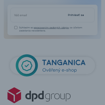
Prihlásiť sa
Súhlasím so
spracovaním osobných údajov
za účelom
zasielania newslettera.