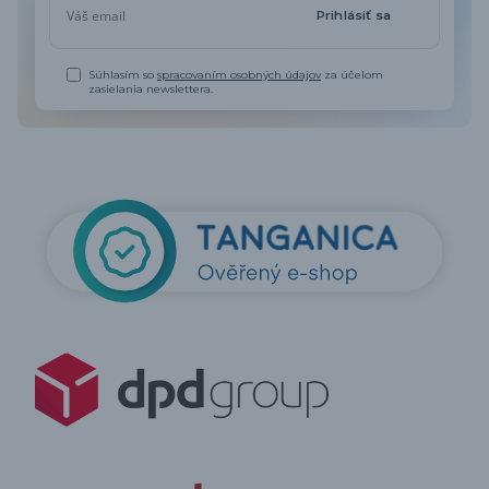
Prihlásiť sa
Súhlasím so
spracovaním osobných údajov
za účelom
zasielania newslettera.