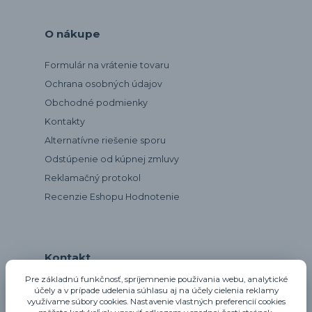
O nákupe
Formulár na vrátenie tovaru
Ochrana osobných údajov
Obchodné podmienky
Kontakty
Alternatívne riešenie sporu
Odstúpenie od kúpnej zmluvy
Reklamačný protokol
Recenzie Eshopu Hodnotenie
Kontakt
Pre základnú funkčnosť, spríjemnenie používania webu, analytické
účely a v prípade udelenia súhlasu aj na účely cielenia reklamy
využívame súbory cookies. Nastavenie vlastných preferencií cookies
notta@notta.sk