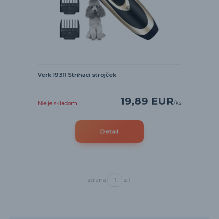
Verk 19311 Strihací strojček
19,89 EUR
/
ks
Nie je skladom
Detail
strana
z 1