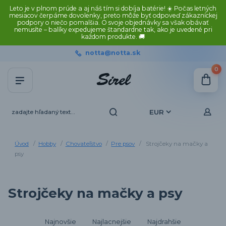
Leto je v plnom prúde a aj náš tím si dobíja batérie! ☀️ Počas letných
mesiacov čerpáme dovolenky, preto môže byť odpoveď zákazníckej
podpory o niečo pomalšia. O svoje objednávky sa však obávať
nemusíte – balíky expedujeme štandardne tak, ako je uvedené pri
každom produkte. 🚚
notta@notta.sk
0
EUR
Úvod
Hobby
Chovateľstvo
Pre psov
Strojčeky na mačky a
psy
Strojčeky na mačky a psy
Najnovšie
Najlacnejšie
Najdrahšie