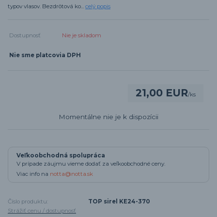
typov vlasov. Bezdrôtová ko...
celý popis
Dostupnosť
Nie je skladom
Nie sme platcovia DPH
21,00 EUR
/
ks
Momentálne nie je k dispozícii
Veľkoobchodná spolupráca
V prípade záujmu vieme dodať za veľkoobchodné ceny.
Viac info na
notta@notta.sk
Číslo produktu:
TOP sirel KE24-370
Strážiť cenu / dostupnosť