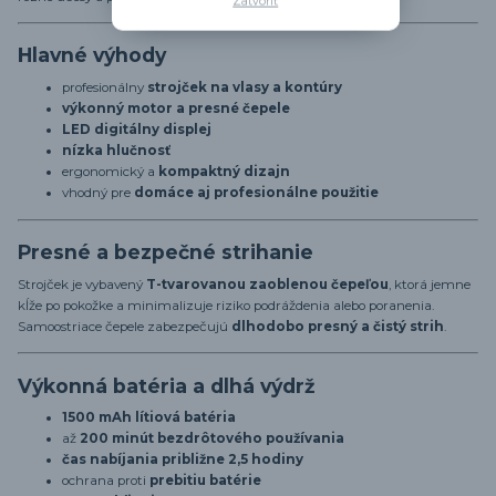
Zatvoriť
Hlavné výhody
profesionálny
strojček na vlasy a kontúry
výkonný motor a presné čepele
LED digitálny displej
nízka hlučnosť
ergonomický a
kompaktný dizajn
vhodný pre
domáce aj profesionálne použitie
Presné a bezpečné strihanie
Strojček je vybavený
T-tvarovanou zaoblenou čepeľou
, ktorá jemne
kĺže po pokožke a minimalizuje riziko podráždenia alebo poranenia.
Samoostriace čepele zabezpečujú
dlhodobo presný a čistý strih
.
Výkonná batéria a dlhá výdrž
1500 mAh lítiová batéria
až
200 minút bezdrôtového používania
čas nabíjania približne 2,5 hodiny
ochrana proti
prebitiu batérie