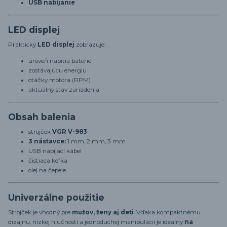
USB nabíjanie
LED displej
Praktický
LED displej
zobrazuje:
úroveň nabitia batérie
zostávajúcu energiu
otáčky motora (RPM)
aktuálny stav zariadenia
Obsah balenia
strojček
VGR V-983
3 nástavce:
1 mm, 2 mm, 3 mm
USB nabíjací kábel
čistiaca kefka
olej na čepele
Univerzálne použitie
Strojček je vhodný pre
mužov, ženy aj deti
. Vďaka kompaktnému
dizajnu, nízkej hlučnosti a jednoduchej manipulácii je ideálny
na