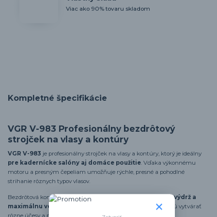
Viac ako 90% tovaru skladom
Kompletné špecifikácie
VGR V-983 Profesionálny bezdrôtový
strojček na vlasy a kontúry
VGR V-983
je profesionálny strojček na vlasy a kontúry, ktorý je ideálny
pre kadernícke salóny aj domáce použitie
. Vďaka výkonnému
motoru a presným čepeliam umožňuje rýchle, presné a pohodlné
strihanie rôznych typov vlasov.
Bezdrôtová konštrukcia s výkonnou batériou poskytuje
dlhú výdrž a
maximálnu voľnosť pohybu
. Priložené nástavce umožňujú vytvárať
rôzne účesy a presné kontúry.