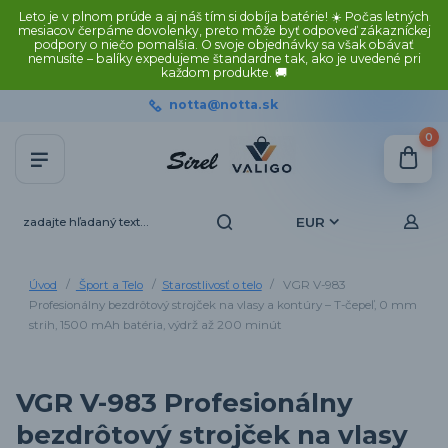
Leto je v plnom prúde a aj náš tím si dobíja batérie! ☀️ Počas letných
mesiacov čerpáme dovolenky, preto môže byť odpoveď zákazníckej
podpory o niečo pomalšia. O svoje objednávky sa však obávať
nemusíte – balíky expedujeme štandardne tak, ako je uvedené pri
každom produkte. 🚚
notta@notta.sk
0
EUR
Úvod
Šport a Telo
Starostlivosť o telo
VGR V-983
Profesionálny bezdrôtový strojček na vlasy a kontúry – T-čepeľ, 0 mm
strih, 1500 mAh batéria, výdrž až 200 minút
VGR V-983 Profesionálny
bezdrôtový strojček na vlasy