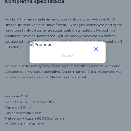
Kompletné špecifikácie
Výrobník hmlyje zariadenie na výrobu hmly a dymu. Výkon 400 W
umožňuje efektívne produkovať hmlu . S malým prenosným prístrojom
na výrobu hmly vytvoríte nezabudnuteľnú atmosféru v kluboch, na
svadbách, oslavách, koncertoch, výstupeniach, diskotékach a ďalších
podujatiach, ktoré budú pôsobiť svetelnejšie a atraktívnejšie. Model má 3
LED diódy
Zatvoriť
Oceľové puzdro robí výrobok trvanlivým a má dlhú životnosť. Prenosné
zariadenie sa vyznačuje pohodlnosťou pri manipulácií a skladovaní. Má
malé rozmery a hmotnosť. Má tiež nosnú rukoväť.
Výkon 400 W
Napätie AC110-240V 50/60Hz
Kapacita 250 ml
Čas zahrievania 5 min.
Frekvenčný rozsah 60000cuft/min
Veľkosť 230*110*110mm