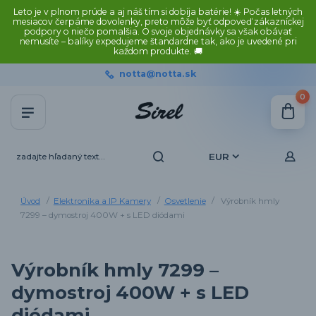
Leto je v plnom prúde a aj náš tím si dobíja batérie! ☀️ Počas letných
mesiacov čerpáme dovolenky, preto môže byť odpoveď zákazníckej
podpory o niečo pomalšia. O svoje objednávky sa však obávať
nemusíte – balíky expedujeme štandardne tak, ako je uvedené pri
každom produkte. 🚚
notta@notta.sk
0
EUR
Úvod
Elektronika a IP Kamery
Osvetlenie
Výrobník hmly
7299 – dymostroj 400W + s LED diódami
Výrobník hmly 7299 –
dymostroj 400W + s LED
diódami