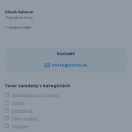
Obsah balenia:
1*Výrobník hmly
* napájací kábel
Kontakt
notta@notta.sk
Tovar zaradený v kategóriách
Elektronika a IP Kamery
Hobby
Osvetlenie
Párty a oslavy
Karaoke